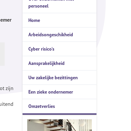
personeel
Serviceformulieren
Waardemeters
nemer
Home
Verzekeringskaarten
Arbeidsongeschikheid
Levenstestament
Cyber risico's
WOZ-Bezwaar
Aansprakelijkheid
Privacyverklaring
Uw zakelijke bezittingen
ot zijn
Een zieke ondernemer
uitend
Omzetverlies