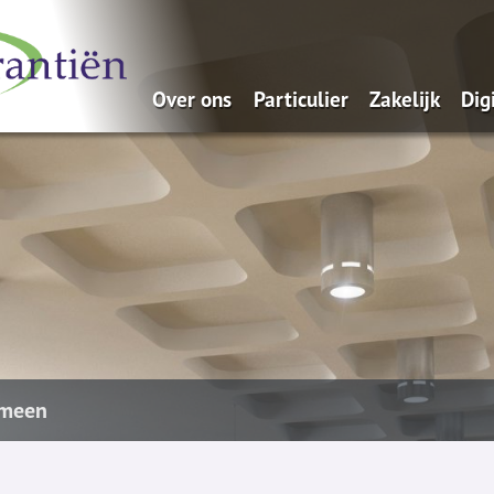
Over ons
Particulier
Zakelijk
Dig
Schadeverzekeringen
Ondernemer
Arbeidsongeschiktheid
Werkgevers
ZZP-er
meen