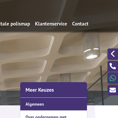
itale polismap
Klantenservice
Contact
s
Uitvaartkostenmeter
Spoedgevallen buiten
kantooruren?
100% gratis juridische bijstand &
advies bij letselschade
Een klacht melden?
noodnummers verzekeraars
Bepaal de dagwaarde van je auto
Meer Keuzes
Schades melden
Wijzigingen doorgeven
Algemeen
Aanvraagformulieren
Over ondernemen met