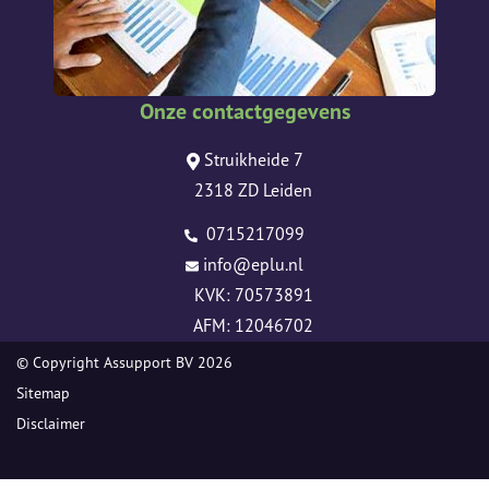
Onze contactgegevens
Struikheide 7
2318 ZD Leiden
0715217099
info@eplu.nl
KVK: 70573891
AFM: 12046702
© Copyright
Assupport BV
2026
Sitemap
Disclaimer