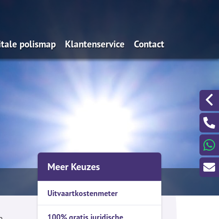
itale polismap
Klantenservice
Contact
s
Uitvaartkostenmeter
Spoedgevallen buiten
kantooruren?
100% gratis juridische bijstand &
advies bij letselschade
Een klacht melden?
noodnummers verzekeraars
Bepaal de dagwaarde van je auto
Meer Keuzes
Schades melden
Wijzigingen doorgeven
Uitvaartkostenmeter
Aanvraagformulieren
100% gratis juridische
n