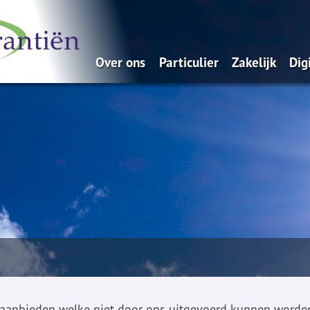
Over ons
Particulier
Zakelijk
Dig
Schadeverzekeringen
Ondernemer
Arbeidsongeschiktheid
Werkgevers
ZZP-er
en aanbieden welke niet door ons uitgevoerd kunnen worde