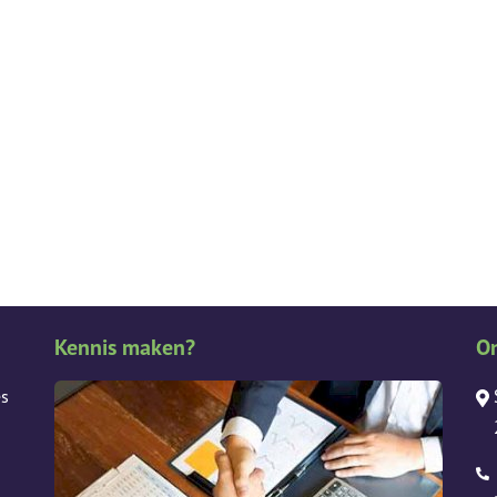
Kennis maken?
O
es