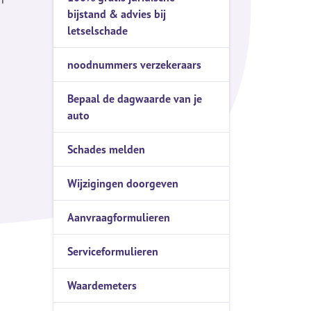
bijstand & advies bij
Serviceformulieren
letselschade
Waardemeters
noodnummers verzekeraars
Verzekeringskaarten
Levenstestament
Bepaal de dagwaarde van je
auto
WOZ-Bezwaar
Schades melden
Privacyverklaring
Wijzigingen doorgeven
Aanvraagformulieren
Serviceformulieren
Waardemeters