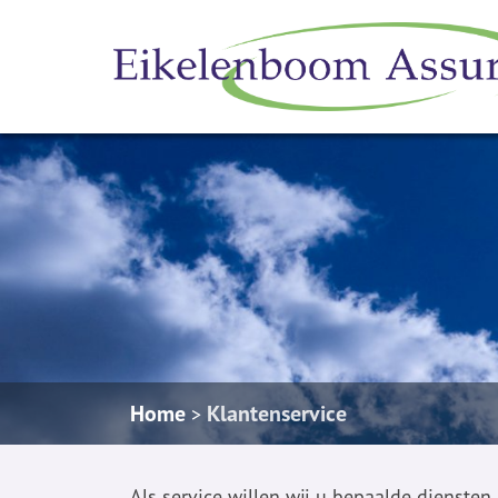
Home
Klantenservice
>
Als service willen wij u bepaalde dienst